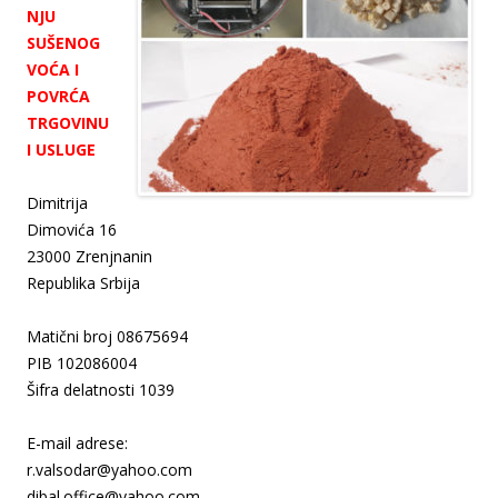
NJU
SUŠENOG
VOĆA I
POVRĆA
TRGOVINU
I USLUGE
Dimitrija
Dimovića 16
23000 Zrenjnanin
Republika Srbija
Matični broj 08675694
PIB 102086004
Šifra delatnosti 1039
E-mail adrese:
r.valsodar@yahoo.com
dibal.office@yahoo.com