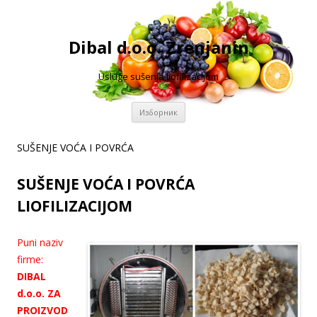
Dibal d.o.o. Zrenjanin
Usluge sušenja liofilizacijom
Скочи
Изборник
на
садржај
SUŠENJE VOĆA I POVRĆA
SUŠENJE VOĆA I POVRĆA
LIOFILIZACIJOM
Puni naziv
firme:
DIBAL
d.o.o. ZA
PROIZVOD