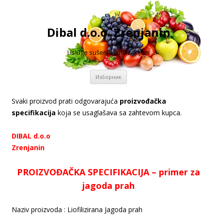
Dibal d.o.o. Zrenjanin
Usluge sušenja liofilizacijom
Скочи
Изборник
на
садржај
Svaki proizvod prati odgovarajuća
proizvođačka
specifikacija
koja se usaglašava sa zahtevom kupca.
DIBAL d.o.o
Zrenjanin
PROIZVOĐAČKA SPECIFIKACIJA – primer za
jagoda prah
Naziv proizvoda : Liofilizirana Jagoda prah