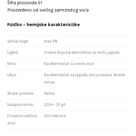
Šifra proizvoda 01
Proizvedeno od svežeg zamrznutog voća
Fizičko – hemijske karakteristike
Sdržaj vlage:
max 5%
Izgled:
Crvena boja karakteristična za svežu jagodu
Miris:
Karakterističan za sveže voće
Ukus:
Karakterističan za jagodu, bez prisustva stranih
mirisa.
Strane primese:
Nema
Nasipna težina :
220+/- 25 g/l
Prosečna veličina
250 mikrona
zrna: