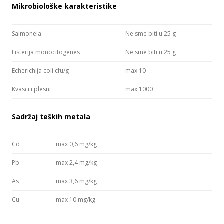
Mikrobiološke karakteristike
Salmonela
Ne sme biti u 25 g
Listerija monocitogenes
Ne sme biti u 25 g
Echerichija coli cfu/g
max 10
Kvasci i plesni
max 1000
Sadržaj teških metala
Cd
max 0,6 mg/kg
Pb
max 2,4 mg/kg
As
max 3,6 mg/kg
Cu
max 10 mg/kg