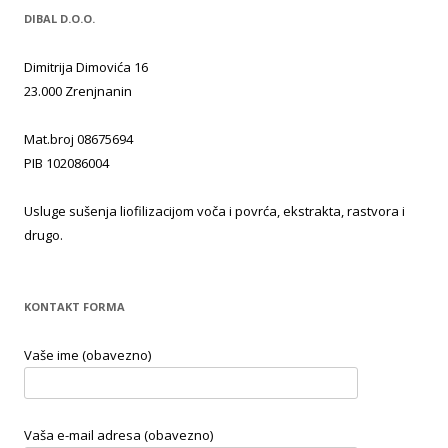
DIBAL D.O.O.
Dimitrija Dimovića 16
23.000 Zrenjnanin
Mat.broj 08675694
PIB 102086004
Usluge sušenja liofilizacijom voča i povrća, ekstrakta, rastvora i
drugo.
KONTAKT FORMA
Vaše ime (obavezno)
Vaša e-mail adresa (obavezno)